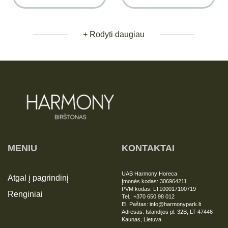
+ Rodyti daugiau
MENIU
KONTAKTAI
UAB Harmony Horeca
Atgal į pagrindinį
Įmonės kodas: 306964211
PVM kodas: LT100017100719
Renginiai
Tel.: +370 650 98 012
El. Paštas: info@harmonypark.lt
Adresas: Islandijos pl. 32B, LT-47446
Kaunas, Lietuva