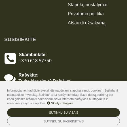
Slapukų nustatymai
Privatumo politika
Atšaukti užsakymą
SUSISIEKITE
Skambinkite:
+370 618 57750
Rašykite:
Turite klausimų? Rašykite!
Informuojame, kad šioje svetainėje naudojami slapukai (angl. cookies). Sutikdami,
paspauskite mygtuką „Sutinku“ arba naršykite toliau. Savo duotą sutikimą bet
kada galėsite atšaukti pakeisdami savo interneto naršyklės nustatymus ir
ištrindami įrašytus slapukus.
Skaityti daugiau
SUTINKU SU VISAIS
© 2026
Harmony Birštonas - rezervavimo internetu ir dovanų
kuponų sistema
SUTINKU SU PASIRINKTAIS
. Visos teisės saugomos